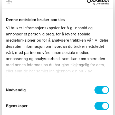
Se kommende kurs her
Denne nettsiden bruker cookies
Vi bruker informasjonskapsler for å gi innhold og
annonser et personlig preg, for å levere sosiale
mediefunksjoner og for å analysere trafikken vår. Vi deler
dessuten informasjon om hvordan du bruker nettstedet
Bli medlem!
vårt, med partnerne våre innen sosiale medier,
annonsering og analysearbeid, som kan kombinere den
Klatring, styrketrening og gruppetimer - med
med annen informasjon du har gjort tilgjengelig for dem,
Folkekortet få du tilgang til alt dette og mer! Ingen
bindingstid. Les mer
eller som de har samlet inn gjennom din bruk av
tjenestene deres.
Samtykkevalg
Nødvendig
Egenskaper