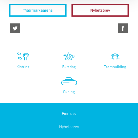
#sørmarkaarena
Nyhetsbrev
Klatring
Bursdag
Teambuilding
Curling
Finn oss
Nyhetsbrev