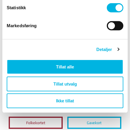
Nysgjerrig på våre gruppetimer?
Statistikk
Vi byr på et stort utvalg gruppetimer hver uke, som
yoga, fysio rygg, sports basecamp og mye mer.
Sjekk utvalget her
Markedsføring
Detaljer
Tillat alle
Til deg som parkerer hos oss!
Tillat utvalg
Nå får du som har Folkekort-medlemskap inntil 3
timer gratis parkering. Mer informasjon om
parkering finner du her
Ikke tillat
Folkekortet
Gavekort