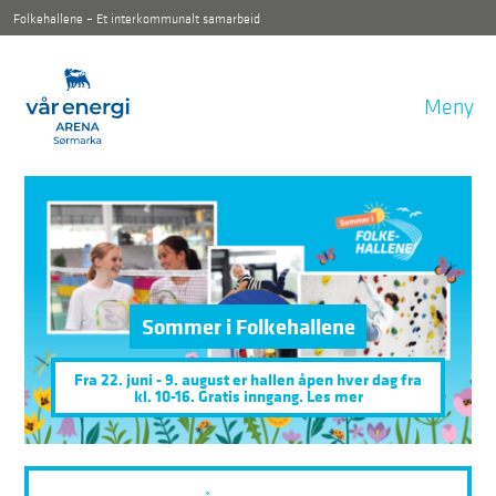
Folkehallene – Et interkommunalt samarbeid
Meny
Sommer i Folkehallene
Fra 22. juni - 9. august er hallen åpen hver dag fra
kl. 10-16. Gratis inngang. Les mer