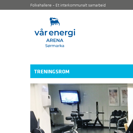
Folkehallene – Et interkommunalt samarbeid
TRENINGSROM