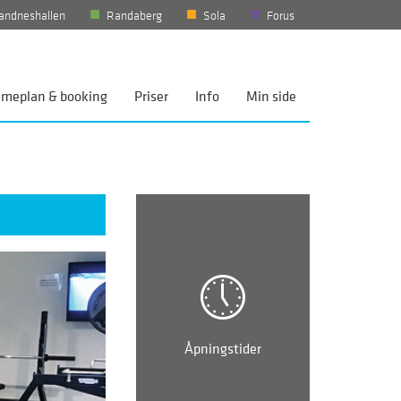
andneshallen
Randaberg
Sola
Forus
imeplan & booking
Priser
Info
Min side
Åpningstider