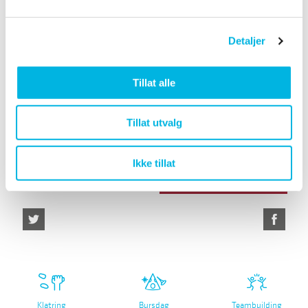
Terminlister og annen relevant informasjon fra
klubber/kretser finner du på klubbenes egne
nettsider.
Detaljer
Tillat alle
Folkekortet
Søknad treningstider
Tillat utvalg
Utleiereglement i
#sørmarkaarena
Folkehallene
Ikke tillat
Nyhetsbrev
Klatring
Bursdag
Teambuilding