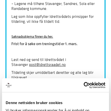
– Lagene må tilhøre Stavanger, Sandnes, Sola eller
Randaberg kommune.
Lag som ikke oppfyller Idrettsrådets prinsipper for
tildeling, vil ikke få tildelt tid.
Søknadsskjema finner du her.
Frist for å søke om treningstid er 1. mars.
Last ned og send til Idrettsrådet i
Stavanger
post@idrettsraadet.no
Tildeling skjer umiddelbart deretter og alle lag blir
tilskrevet.
Søke om arrangement eller stevne?
Denne nettsiden bruker cookies
Vi bruker informasjonskapsler for å gi innhold og