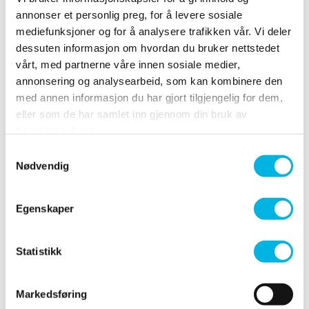
Før du søker om arrangement i Vår Energi Arena
annonser et personlig preg, for å levere sosiale
Sørmarka, må du sette deg inn i
utleiereglementet. Her finner du informasjon om
mediefunksjoner og for å analysere trafikken vår. Vi deler
hvordan du søker, fordelingsprinsipper og betingelser
dessuten informasjon om hvordan du bruker nettstedet
for stevner/arrangementer.
vårt, med partnerne våre innen sosiale medier,
Utleiereglementet finner du her.
annonsering og analysearbeid, som kan kombinere den
med annen informasjon du har gjort tilgjengelig for dem,
eller som de har samlet inn gjennom din bruk av
Frist for å søke om arrangement/stevne for
tjenestene deres.
kommende høst og vårsesesong: 30. september.
Samtykkevalg
Søknadsskjema finner du her
Nødvendig
Spørsmål angående Vår Energi Arena Sørmarka
rettes til driftssjef Anne|
Egenskaper
anne.tomasgaard@folkehallene.no
Statistikk
Info fra klubb/krets
Markedsføring