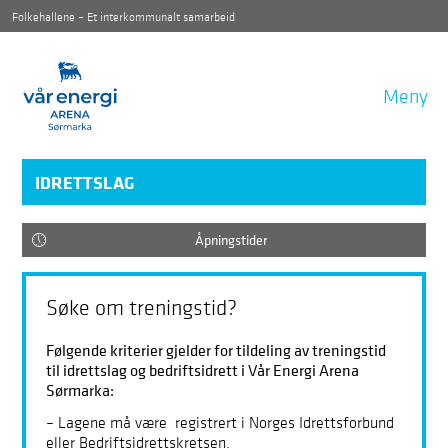
Folkehallene – Et interkommunalt samarbeid
Meny
IDRETTSLAG
Åpningstider
Søke om treningstid?
Følgende kriterier gjelder for tildeling av treningstid
til idrettslag og bedriftsidrett i Vår Energi Arena
Sørmarka:
– Lagene må være registrert i Norges Idrettsforbund
eller Bedriftsidrettskretsen.