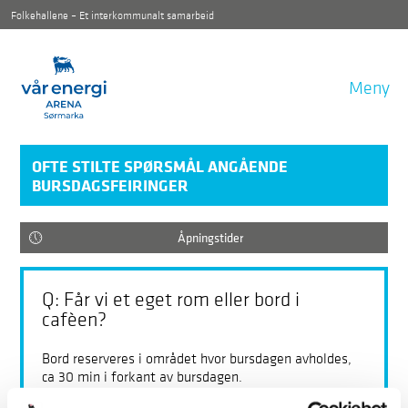
Folkehallene – Et interkommunalt samarbeid
Meny
OFTE STILTE SPØRSMÅL ANGÅENDE
BURSDAGSFEIRINGER
Åpningstider
Q: Får vi et eget rom eller bord i
cafèen?
Bord reserveres i området hvor bursdagen avholdes,
ca 30 min i forkant av bursdagen.
Dere står fritt til å komme inn tidligere og pynte