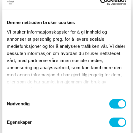
bordet med ballonger og det som måtte være
ønskelig.
Denne nettsiden bruker cookies
Vi bruker informasjonskapsler for å gi innhold og
Q: Kan vi bestille mat hos dere?
annonser et personlig preg, for å levere sosiale
mediefunksjoner og for å analysere trafikken vår. Vi deler
S: Egen mat, kake og drikke kan medbringes.
dessuten informasjon om hvordan du bruker nettstedet
vårt, med partnerne våre innen sosiale medier,
annonsering og analysearbeid, som kan kombinere den
med annen informasjon du har gjort tilgjengelig for dem,
Q: Når er det mulig å avholde bursdag
eller som de har samlet inn gjennom din bruk av
og hvordan sender jeg forespørsel?
tjenestene deres.
Samtykkevalg
Kontakt oss for bursdagsfeiring, så finner vi dag og
Nødvendig
tid!
E-post: Sormarka@folkehallene.no
Egenskaper