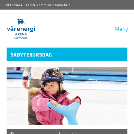
Folkehallene – Et interkommunalt samarbeid
Meny
SKØYTEBURSDAG