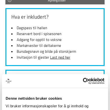
Åpningstider
Hva er inkludert?
Dagspass til hallen
Reservert bord i spisesonen
Adgang for opptil to voksne
Markørvester til deltakerne
Bursdagsnavn og bilde på storskjerm
Invitasjon til gjester
Last ned her
Priser
Kr 149,- pr barn.
Sko og hjelmer kan leies i skøyteutleien:
Denne nettsiden bruker cookies
Skøyter barn kr 45,-
Vi bruker informasjonskapsler for å gi innhold og