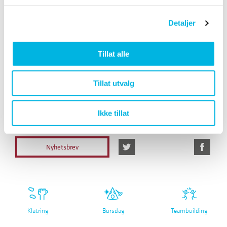
Egen mat, kake og drikke kan medbringes.
Detaljer
For spørsmål kontakt oss på tlf. 902 57 300 eller mail
sormarka@folkehallene.no.
Tillat alle
Tillat utvalg
Kontakt oss om
Invitasjon.pdf
skøytebursdag
Ikke tillat
#sørmarkaarena
Nyhetsbrev
Klatring
Bursdag
Teambuilding