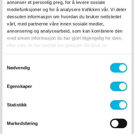
Skøyter voksne kr 70,-
annonser et personlig preg, for å levere sosiale
Hjelm fra kr 35,-
mediefunksjoner og for å analysere trafikken vår. Vi deler
dessuten informasjon om hvordan du bruker nettstedet
Sykkelhjelm kan brukes (Barn under 10 år er påbudt
vårt, med partnerne våre innen sosiale medier,
til å bruke hjelm).
annonsering og analysearbeid, som kan kombinere den
Maks to voksne kan følge pr. bursdag.
med annen informasjon du har gjort tilgjengelig for dem,
eller som de har samlet inn gjennom din bruk av
tjenestene deres.
Booking og betaling
Samtykkevalg
Nødvendig
Send bursdagsforespørsel her
Spørsmål? Kontakt oss på
sormarka@folkehallene.no
Egenskaper
Betaling: I resepsjon ved ankomst. Ved avbestilling
virkedager
under 6
belastes gebyr på 500kr.
Statistikk
Markedsføring
Mat & drikke